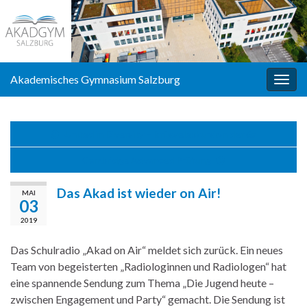
Akademisches Gymnasium Salzburg
Navi
umsc
United in Diversity – Brüsselexkursion der 6a
Cambridge Advanced Prüfung
Das Akad ist wieder on Air!
MAI
03
2019
Das Schulradio „Akad on Air“ meldet sich zurück. Ein neues
Team von begeisterten „Radiologinnen und Radiologen“ hat
eine spannende Sendung zum Thema „Die Jugend heute –
zwischen Engagement und Party“ gemacht. Die Sendung ist