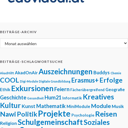
BEITRÄGE-ARCHIV
Beiträge-Archiv
BEITRÄGE-SCHLAGWORTSUCHE
Auszeichnungen
Buddys
AkadOnAir
AkadHilft
Chemie
COOL
Erfolge
Erasmus+
Digi-Module
Digitale Grundbildung
Exkursionen
Feiern
Ethik
Geografie
Fächerübergreifend
Kreatives
Geschichte
Hum21
Informatik
Gesundheit
Kultur
Module
Mathematik
Kunst
Musik
MiniModule
Projekte
Reisen
Nawi
Politik
Psychologie
Schulgemeinschaft
Soziales
Religion