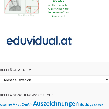
BEITRÄGE-ARCHIV
Beiträge-Archiv
BEITRÄGE-SCHLAGWORTSUCHE
Auszeichnungen
Buddys
AkadOnAir
AkadHilft
Chemie