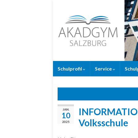
Schulprofil
Service
Schul
Flohmarkt am AkadGym
INFORMATION 
JAN.
10
Volksschule
2025