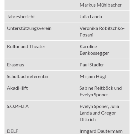
Markus Mühlbacher
Jahresbericht
Julia Landa
Unterstützungsverein
Veronika Robitschko-
Posani
Kultur und Theater
Karoline
Bankossegger
Erasmus
Paul Stadler
Schulbuchreferentin
Mirjam Högl
AkadHilft
Sabine Reitböck und
Evelyn Sponer
S.O.P.H.I.A
Evelyn Sponer, Julia
Landa und Gregor
Dittrich
DELF
Irmgard Dautermann