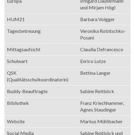
Europa
Irmgard Dautermann
und Mirjam Högl
HUM21
Barbara Volgger
Tagesbetreuung
Veronika Robitschko-
Posani
Mittagsaufsicht
Claudia Defrancesco
Schulwart
Enrico Lutze
QSK
Bettina Langer
(Qualitätsschulkoordinatorin)
Buddy-Beauftragte
Sabine Reitböck
Bibliothek
Franz Kriechhammer,
Agnes Staudinger
Website
Markus Mühlbacher
Social Media
Sabine Reitböck und