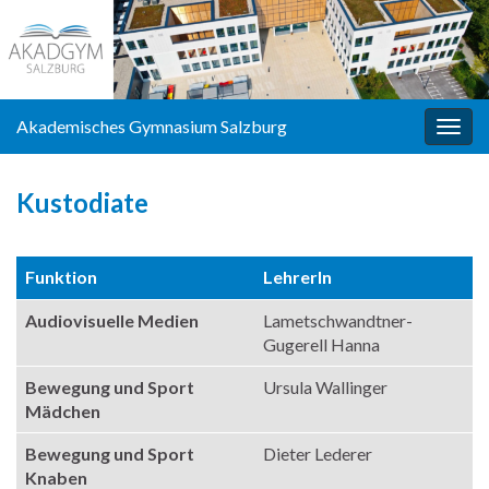
Akademisches Gymnasium Salzburg
Navi
umsc
Kustodiate
Funktion
LehrerIn
Audiovisuelle Medien
Lametschwandtner-
Gugerell Hanna
Bewegung und Sport
Ursula Wallinger
Mädchen
Bewegung und Sport
Dieter Lederer
Knaben