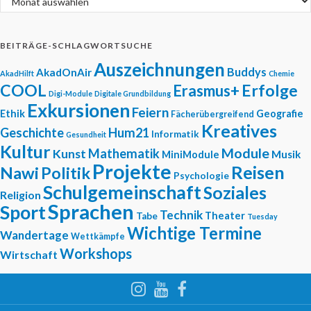
BEITRÄGE-SCHLAGWORTSUCHE
Auszeichnungen
Buddys
AkadOnAir
AkadHilft
Chemie
COOL
Erfolge
Erasmus+
Digi-Module
Digitale Grundbildung
Exkursionen
Feiern
Ethik
Geografie
Fächerübergreifend
Kreatives
Geschichte
Hum21
Informatik
Gesundheit
Kultur
Module
Mathematik
Kunst
Musik
MiniModule
Projekte
Reisen
Nawi
Politik
Psychologie
Schulgemeinschaft
Soziales
Religion
Sprachen
Sport
Technik
Theater
Tabe
Tuesday
Wichtige Termine
Wandertage
Wettkämpfe
Workshops
Wirtschaft