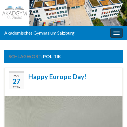
Akademisches Gymnasium Salzburg
Navi
umsc
SCHLAGWORT:
POLITIK
Happy Europe Day!
MAI
27
2026