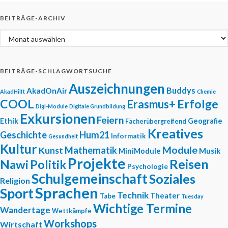
BEITRÄGE-ARCHIV
Beiträge-Archiv
BEITRÄGE-SCHLAGWORTSUCHE
Auszeichnungen
Buddys
AkadOnAir
AkadHilft
Chemie
COOL
Erfolge
Erasmus+
Digi-Module
Digitale Grundbildung
Exkursionen
Feiern
Ethik
Geografie
Fächerübergreifend
Kreatives
Geschichte
Hum21
Informatik
Gesundheit
Kultur
Module
Mathematik
Kunst
Musik
MiniModule
Projekte
Reisen
Nawi
Politik
Psychologie
Schulgemeinschaft
Soziales
Religion
Sprachen
Sport
Technik
Theater
Tabe
Tuesday
Wichtige Termine
Wandertage
Wettkämpfe
Workshops
Wirtschaft