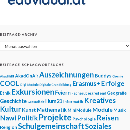
BEITRÄGE-ARCHIV
Beiträge-Archiv
BEITRÄGE-SCHLAGWORTSUCHE
Auszeichnungen
Buddys
AkadOnAir
AkadHilft
Chemie
COOL
Erfolge
Erasmus+
Digi-Module
Digitale Grundbildung
Exkursionen
Feiern
Ethik
Geografie
Fächerübergreifend
Kreatives
Geschichte
Hum21
Informatik
Gesundheit
Kultur
Module
Mathematik
Kunst
Musik
MiniModule
Projekte
Reisen
Nawi
Politik
Psychologie
Schulgemeinschaft
Soziales
Religion