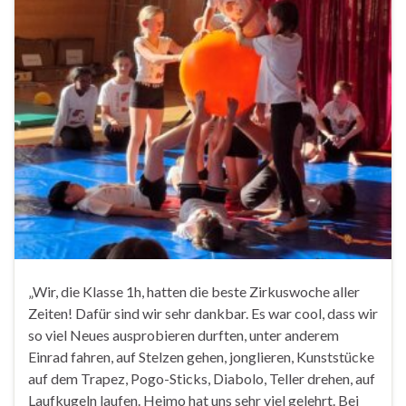
„Wir, die Klasse 1h, hatten die beste Zirkuswoche aller
Zeiten! Dafür sind wir sehr dankbar. Es war cool, dass wir
so viel Neues ausprobieren durften, unter anderem
Einrad fahren, auf Stelzen gehen, jonglieren, Kunststücke
auf dem Trapez, Pogo-Sticks, Diabolo, Teller drehen, auf
Laufkugeln laufen. Heimo hat uns sehr viel gelehrt. Bei