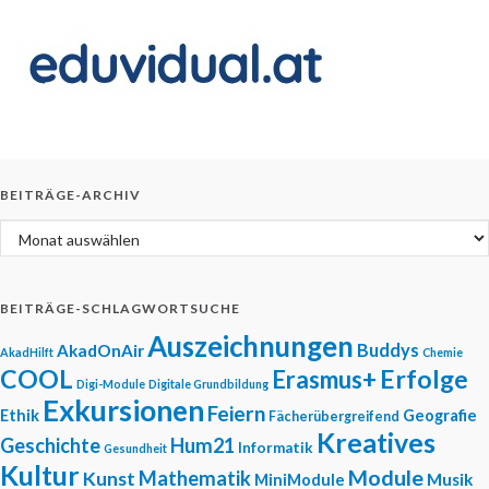
BEITRÄGE-ARCHIV
Beiträge-Archiv
BEITRÄGE-SCHLAGWORTSUCHE
Auszeichnungen
Buddys
AkadOnAir
AkadHilft
Chemie
COOL
Erfolge
Erasmus+
Digi-Module
Digitale Grundbildung
Exkursionen
Feiern
Ethik
Geografie
Fächerübergreifend
Kreatives
Geschichte
Hum21
Informatik
Gesundheit
Kultur
Module
Mathematik
Kunst
Musik
MiniModule