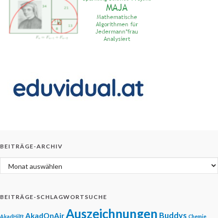
BEITRÄGE-ARCHIV
Beiträge-Archiv
BEITRÄGE-SCHLAGWORTSUCHE
Auszeichnungen
Buddys
AkadOnAir
AkadHilft
Chemie