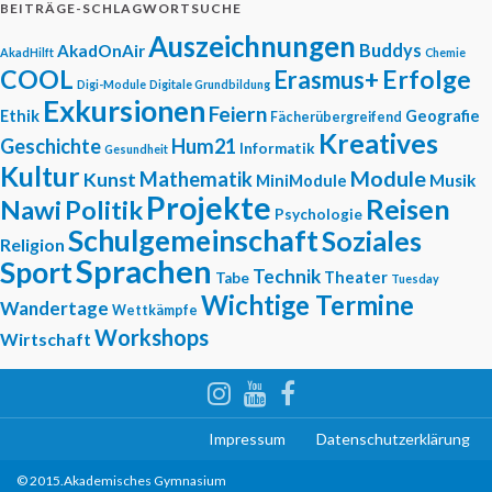
BEITRÄGE-SCHLAGWORTSUCHE
Auszeichnungen
Buddys
AkadOnAir
AkadHilft
Chemie
COOL
Erfolge
Erasmus+
Digi-Module
Digitale Grundbildung
Exkursionen
Feiern
Ethik
Geografie
Fächerübergreifend
Kreatives
Geschichte
Hum21
Informatik
Gesundheit
Kultur
Module
Mathematik
Kunst
Musik
MiniModule
Projekte
Reisen
Nawi
Politik
Psychologie
Schulgemeinschaft
Soziales
Religion
Sprachen
Sport
Technik
Theater
Tabe
Tuesday
Wichtige Termine
Wandertage
Wettkämpfe
Workshops
Wirtschaft
Impressum
Datenschutzerklärung
© 2015.Akademisches Gymnasium