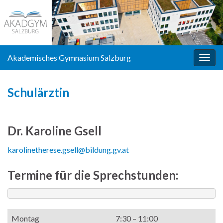
Akademisches Gymnasium Salzburg
Navi
umsc
Schulärztin
Dr. Karoline Gsell
karolinetherese.gsell@bildung.gv.at
Termine für die Sprechstunden:
Montag
7:30 – 11:00