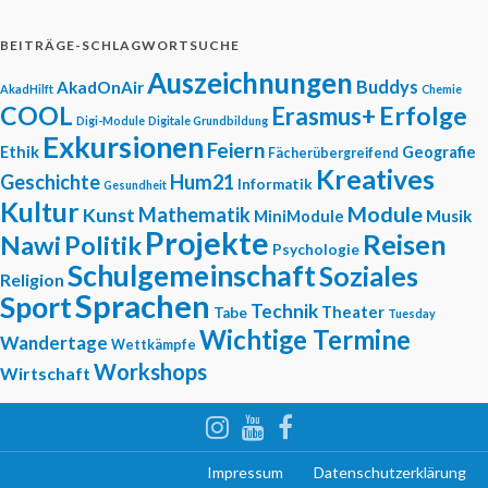
BEITRÄGE-SCHLAGWORTSUCHE
Auszeichnungen
Buddys
AkadOnAir
AkadHilft
Chemie
COOL
Erfolge
Erasmus+
Digi-Module
Digitale Grundbildung
Exkursionen
Feiern
Ethik
Geografie
Fächerübergreifend
Kreatives
Geschichte
Hum21
Informatik
Gesundheit
Kultur
Module
Mathematik
Kunst
Musik
MiniModule
Projekte
Reisen
Nawi
Politik
Psychologie
Schulgemeinschaft
Soziales
Religion
Sprachen
Sport
Technik
Theater
Tabe
Tuesday
Wichtige Termine
Wandertage
Wettkämpfe
Workshops
Wirtschaft
Impressum
Datenschutzerklärung