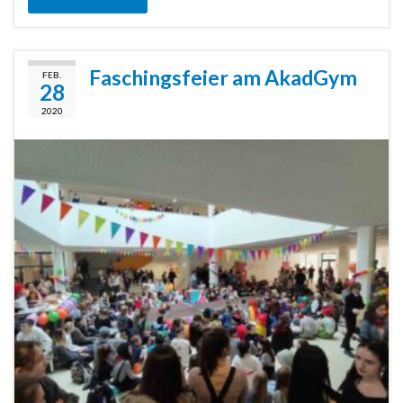
Faschingsfeier am AkadGym
FEB.
28
2020