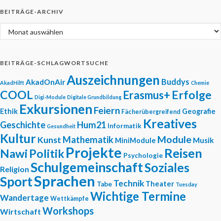
BEITRÄGE-ARCHIV
Beiträge-Archiv
BEITRÄGE-SCHLAGWORTSUCHE
Auszeichnungen
Buddys
AkadOnAir
AkadHilft
Chemie
COOL
Erfolge
Erasmus+
Digi-Module
Digitale Grundbildung
Exkursionen
Feiern
Ethik
Geografie
Fächerübergreifend
Kreatives
Geschichte
Hum21
Informatik
Gesundheit
Kultur
Module
Mathematik
Kunst
Musik
MiniModule
Projekte
Reisen
Nawi
Politik
Psychologie
Schulgemeinschaft
Soziales
Religion
Sprachen
Sport
Technik
Theater
Tabe
Tuesday
Wichtige Termine
Wandertage
Wettkämpfe
Workshops
Wirtschaft