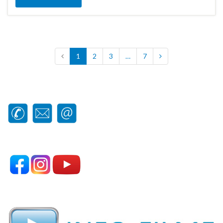
1
2
3
…
7