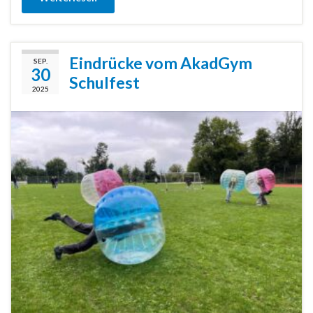
Eindrücke vom AkadGym
SEP.
30
Schulfest
2025