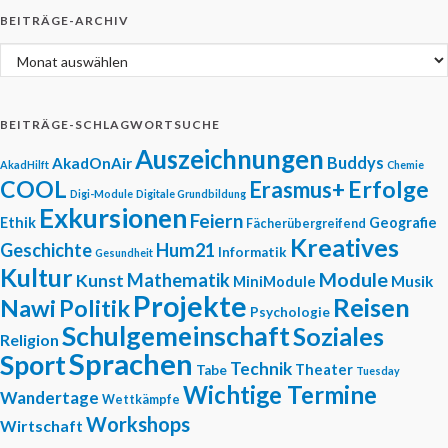
BEITRÄGE-ARCHIV
Beiträge-Archiv
BEITRÄGE-SCHLAGWORTSUCHE
Auszeichnungen
Buddys
AkadOnAir
AkadHilft
Chemie
COOL
Erfolge
Erasmus+
Digi-Module
Digitale Grundbildung
Exkursionen
Feiern
Ethik
Geografie
Fächerübergreifend
Kreatives
Geschichte
Hum21
Informatik
Gesundheit
Kultur
Module
Mathematik
Kunst
Musik
MiniModule
Projekte
Reisen
Nawi
Politik
Psychologie
Schulgemeinschaft
Soziales
Religion
Sprachen
Sport
Technik
Theater
Tabe
Tuesday
Wichtige Termine
Wandertage
Wettkämpfe
Workshops
Wirtschaft