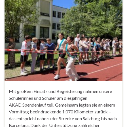
Mit großem Einsatz und Begeisterung nahmen unsere
Schülerinnen und Schüler am diesjährigen
AKAD.Spendenlauf teil. Gemeinsam legten sie an einem
Vormittag beeindruckende 1.070 Kilometer zurück –
das entspricht nahezu der Strecke von Salzburg bis nach
Barcelona. Dank der Unterstützung zahlreicher