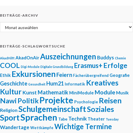
BEITRÄGE-ARCHIV
Beiträge-Archiv
BEITRÄGE-SCHLAGWORTSUCHE
Auszeichnungen
Buddys
AkadOnAir
AkadHilft
Chemie
COOL
Erfolge
Erasmus+
Digi-Module
Digitale Grundbildung
Exkursionen
Feiern
Ethik
Geografie
Fächerübergreifend
Kreatives
Geschichte
Hum21
Informatik
Gesundheit
Kultur
Module
Mathematik
Kunst
Musik
MiniModule
Projekte
Reisen
Nawi
Politik
Psychologie
Schulgemeinschaft
Soziales
Religion
Sprachen
Sport
Technik
Theater
Tabe
Tuesday
Wichtige Termine
Wandertage
Wettkämpfe