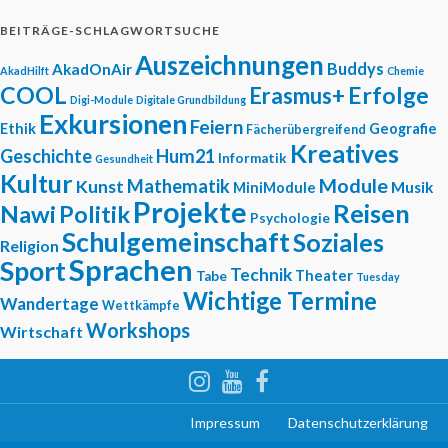
BEITRÄGE-SCHLAGWORTSUCHE
Auszeichnungen
Buddys
AkadOnAir
AkadHilft
Chemie
COOL
Erfolge
Erasmus+
Digi-Module
Digitale Grundbildung
Exkursionen
Feiern
Ethik
Geografie
Fächerübergreifend
Kreatives
Geschichte
Hum21
Informatik
Gesundheit
Kultur
Module
Mathematik
Kunst
Musik
MiniModule
Projekte
Reisen
Nawi
Politik
Psychologie
Schulgemeinschaft
Soziales
Religion
Sprachen
Sport
Technik
Theater
Tabe
Tuesday
Wichtige Termine
Wandertage
Wettkämpfe
Workshops
Wirtschaft
Impressum
Datenschutzerklärung