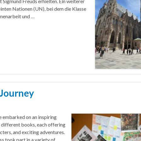
t Sigmund Freuds erhielten. Ein weiterer
inten Nationen (UN), bei dem die Klasse
mmenarbeit und …
 Journey
e embarked on an inspiring
e different books, each offering
ters, and exciting adventures.
s took part in a variety of