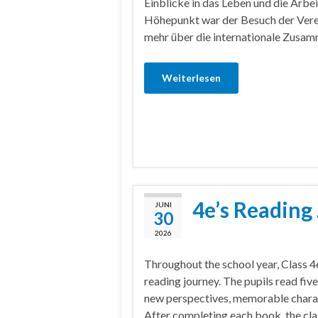
Einblicke in das Leben und die Arbei
Höhepunkt war der Besuch der Vere
mehr über die internationale Zusa
Weiterlesen
4e’s Reading
JUNI
30
2026
Throughout the school year, Class 4
reading journey. The pupils read fiv
new perspectives, memorable charac
After completing each book, the clas