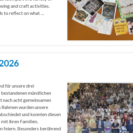
wing and craft activities.
s to reflect on what …
 2026
d für unsere drei
h bestandenen mündlichen
kt nach acht gemeinsamen
hen Rahmen wurden unsere
bschiedet und konnten diesen
it ihren Familien,
n feiern. Besonders berührend